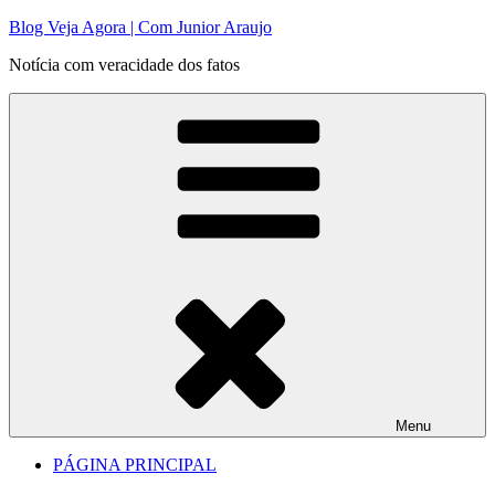
Pular
Blog Veja Agora | Com Junior Araujo
para
Notícia com veracidade dos fatos
o
conteúdo
Menu
PÁGINA PRINCIPAL