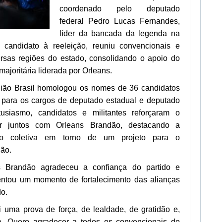
coordenado pelo deputado
federal Pedro Lucas Fernandes,
líder da bancada da legenda na
andidato à reeleição, reuniu convencionais e
versas regiões do estado, consolidando o apoio do
majoritária liderada por Orleans.
ião Brasil homologou os nomes de 36 candidatos
s para os cargos de deputado estadual e deputado
usiasmo, candidatos e militantes reforçaram o
r juntos com Orleans Brandão, destacando a
ção coletiva em torno de um projeto para o
ão.
s Brandão agradeceu a confiança do partido e
entou um momento de fortalecimento das alianças
do.
 uma prova de força, de lealdade, de gratidão e,
e. Quero agradecer a todos os convencionais do