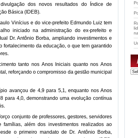
Po
divulgação dos novos resultados do Índice de
ão Básica (IDEB).
Po
Paulo Vinícius e do vice-prefeito Edmundo Luiz tem
R
li
alho iniciado na administração do ex-prefeito e
n
ual Dr. Antônio Borba, ampliando investimentos e
U
 fortalecimento da educação, o que tem garantido
res.
imento tanto nos Anos Iniciais quanto nos Anos
Arq
al, reforçando o compromisso da gestão municipal
cípio avançou de 4,9 para 5,1, enquanto nos Anos
3,8 para 4,0, demonstrando uma evolução contínua
is.
forço conjunto de professores, gestores, servidores
 famílias, além dos investimentos realizados ao
Desde o primeiro mandato de Dr. Antônio Borba,