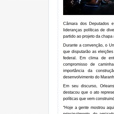
Câmara dos Deputados e c
lideranças políticas de di
partido ao projeto da chapa 
Durante a convenção, o Un
que disputarão as eleiçõe
federal. Em clima de ent
compromisso de caminha
importância da constru
desenvolvimento do Maranh
Em seu discurso, Orlean
destacou que o ato repres
políticas que vem construin
“Hoje a gente mostrou aqui
principalmente, de amizad