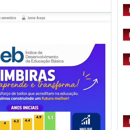
 comentário
Junior Araujo
sApp
legram