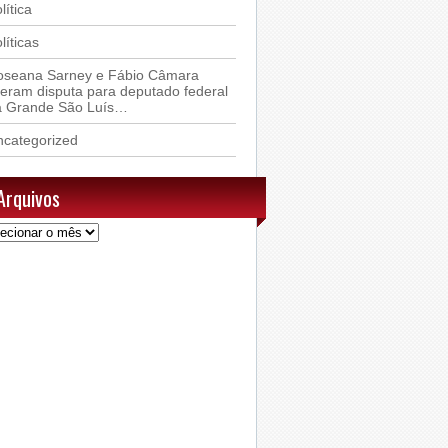
lítica
líticas
oseana Sarney e Fábio Câmara
deram disputa para deputado federal
a Grande São Luís…
ncategorized
Arquivos
uivos