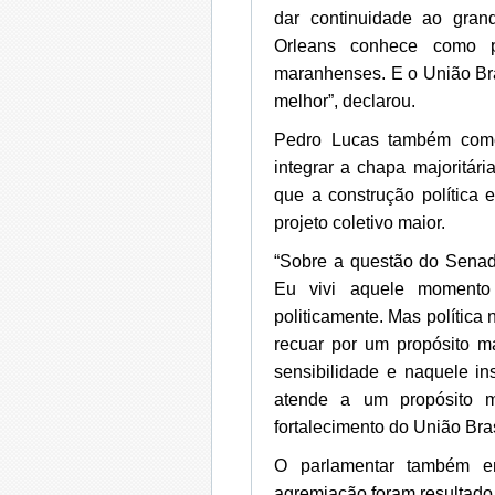
dar continuidade ao gran
Orleans conhece como 
maranhenses. E o União Bra
melhor”, declarou.
Pedro Lucas também comen
integrar a chapa majoritá
que a construção política
projeto coletivo maior.
“Sobre a questão do Senad
Eu vivi aquele momento 
politicamente. Mas polític
recuar por um propósito 
sensibilidade e naquele in
atende a um propósito 
fortalecimento do União Bras
O parlamentar também en
agremiação foram resultado 