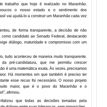
de trabalho que hoje é realizado no Maranhão.
poucos o nosso estado e o sentimento dos
sil vai ajudá-lo a construir um Maranhão cada vez
tou, de forma transparente, a decisão de não
ria como candidato ao Senado Federal, destacando
 exige diálogo, maturidade e compromisso com um
o, tudo aconteceu de maneira muito transparente.
da pré-candidatura, que me permitiu crescer
a não é uma matemática exata. Às vezes, precisamos
maior. Há momentos em que também é preciso ter
stante esse recuo foi necessário. O nosso projeto
muito maior, que é o povo do Maranhão e o
il”, afirmou.
fatizou que todas as decisões tomadas pela
de diálogo entre suas lideranças, sem imposições.