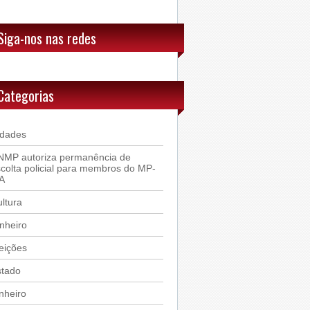
Siga-nos nas redes
Categorias
idades
NMP autoriza permanência de
colta policial para membros do MP-
A
ltura
nheiro
eições
stado
nheiro