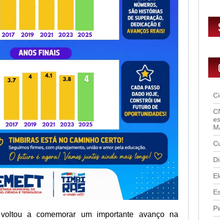
C
C
es
M
Cu
Di
El
E
Pi
 voltou a comemorar um importante avanço na