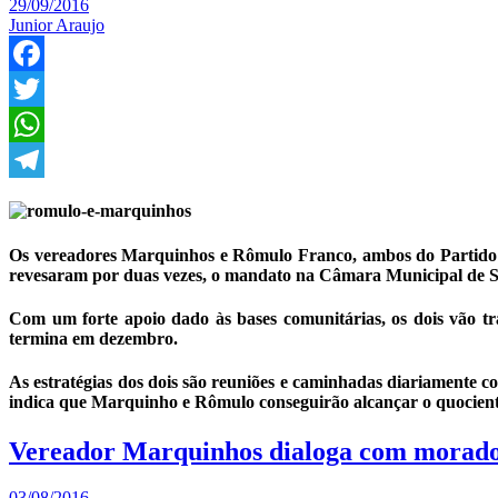
29/09/2016
Junior Araujo
Facebook
Twitter
WhatsApp
Telegram
Os vereadores Marquinhos e Rômulo Franco, ambos do Partido D
revesaram por duas vezes, o mandato na Câmara Municipal de Sã
Com um forte apoio dado às bases comunitárias, os dois vão tr
termina em dezembro.
As estratégias dos dois são reuniões e caminhadas diariamente c
indica que Marquinho e Rômulo conseguirão alcançar o quociente 
Vereador Marquinhos dialoga com morador
03/08/2016