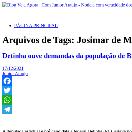
PÁGINA PRINCIPAL
Arquivos de Tags: Josimar de 
Detinha ouve demandas da população de B
17/12/2021
Junior Araujo
Facebook
Twitter
WhatsApp
Telegram
A deputada estadual e pré-candidata a federal Detinha (PL), esteve n