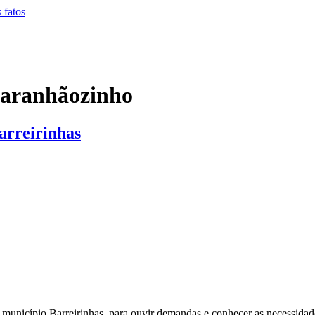
Maranhãozinho
arreirinhas
o município Barreirinhas, para ouvir demandas e conhecer as necessida