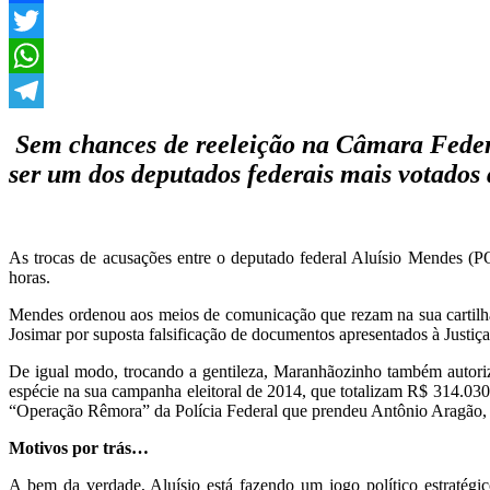
Facebook
Twitter
WhatsApp
Telegram
Sem chances de reeleição na Câmara Federa
ser um dos deputados federais mais votado
As trocas de acusações entre o deputado federal Aluísio Mendes 
horas.
Mendes ordenou aos meios de comunicação que rezam na sua cartilha a
Josimar por suposta falsificação de documentos apresentados à Justiça 
De igual modo, trocando a gentileza, Maranhãozinho também autoriz
espécie na sua campanha eleitoral de 2014, que totalizam R$ 314.03
“Operação Rêmora” da Polícia Federal que prendeu Antônio Aragão, p
Motivos por trás…
A bem da verdade, Aluísio está fazendo um jogo político estratégi