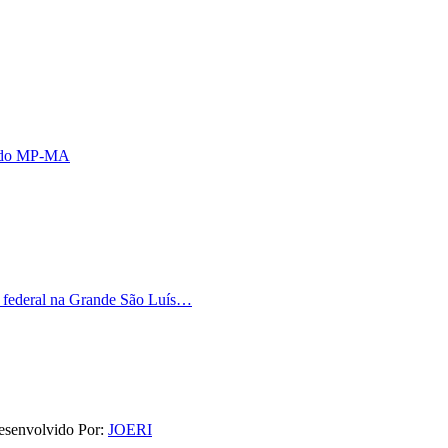
s do MP-MA
o federal na Grande São Luís…
esenvolvido Por:
JOERI