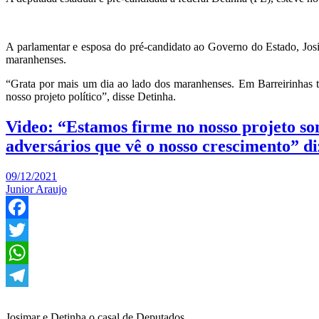
A parlamentar e esposa do pré-candidato ao Governo do Estado, Josi
maranhenses.
“Grata por mais um dia ao lado dos maranhenses. Em Barreirinhas ti
nosso projeto político”, disse Detinha.
Video: “Estamos firme no nosso projeto so
adversários que vê o nosso crescimento” d
09/12/2021
Junior Araujo
Facebook
Twitter
WhatsApp
Telegram
Josimar e Detinha o casal de Deputados