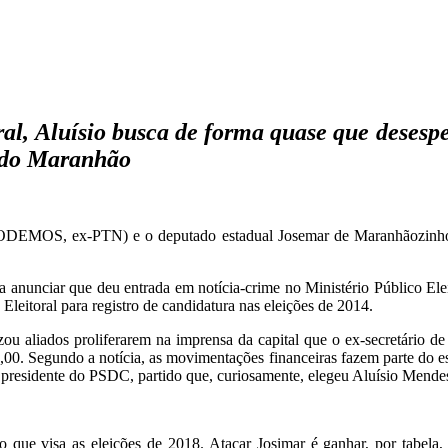
l, Aluísio busca de forma quase que desespe
s do Maranhão
(PODEMOS, ex-PTN) e o deputado estadual Josemar de Maranhãozinho 
nunciar que deu entrada em notícia-crime no Ministério Público Eleit
Eleitoral para registro de candidatura nas eleições de 2014.
ou aliados proliferarem na imprensa da capital que o ex-secretário d
0,00. Segundo a notícia, as movimentações financeiras fazem parte do 
residente do PSDC, partido que, curiosamente, elegeu Aluísio Mendes 
co que visa as eleições de 2018. Atacar Josimar é ganhar, por tabela