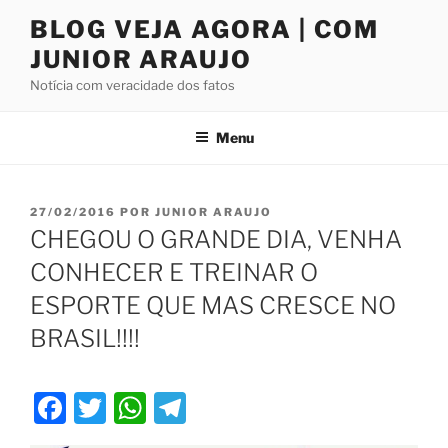
Pular
BLOG VEJA AGORA | COM
para
JUNIOR ARAUJO
o
conteúdo
Notícia com veracidade dos fatos
Menu
PUBLICADO
27/02/2016
POR
JUNIOR ARAUJO
EM
CHEGOU O GRANDE DIA, VENHA
CONHECER E TREINAR O
ESPORTE QUE MAS CRESCE NO
BRASIL!!!!
F
T
W
T
a
w
h
el