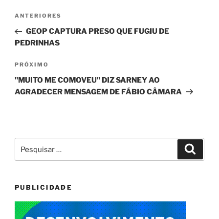
Navegação
Post
ANTERIORES
de
anterior
GEOP CAPTURA PRESO QUE FUGIU DE
Post
PEDRINHAS
Próximo
PRÓXIMO
post
"MUITO ME COMOVEU" DIZ SARNEY AO
AGRADECER MENSAGEM DE FÁBIO CÂMARA
Pesquisar
Pesqui
por:
PUBLICIDADE