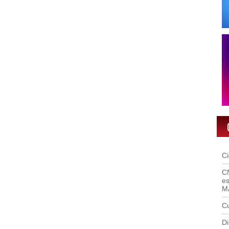
C
C
es
M
Cu
Di