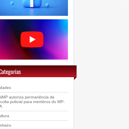
Categorias
idades
NMP autoriza permanência de
colta policial para membros do MP-
A
ltura
nheiro