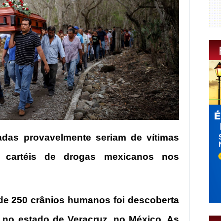
das provavelmente seriam de vítimas
s cartéis de drogas mexicanos nos
e 250 crânios humanos foi descoberta
 no estado de Veracruz, no México. As