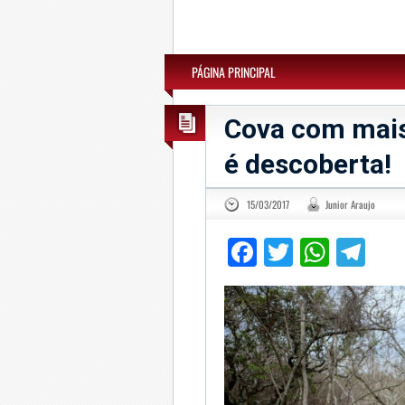
PÁGINA PRINCIPAL
Cova com mais
é descoberta!
15/03/2017
Junior Araujo
Facebook
Twitter
What
Te