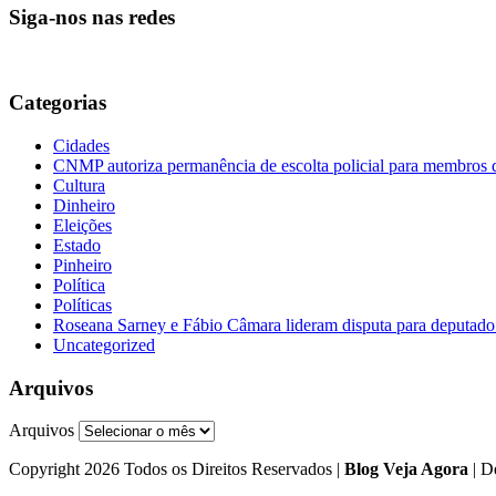
Siga-nos nas redes
Categorias
Cidades
CNMP autoriza permanência de escolta policial para membro
Cultura
Dinheiro
Eleições
Estado
Pinheiro
Política
Políticas
Roseana Sarney e Fábio Câmara lideram disputa para deputad
Uncategorized
Arquivos
Arquivos
Copyright 2026 Todos os Direitos Reservados |
Blog Veja Agora
| D