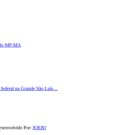
s do MP-MA
o federal na Grande São Luís…
esenvolvido Por:
JOERI