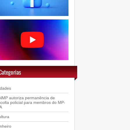
Categorias
idades
NMP autoriza permanência de
colta policial para membros do MP-
A
ltura
nheiro