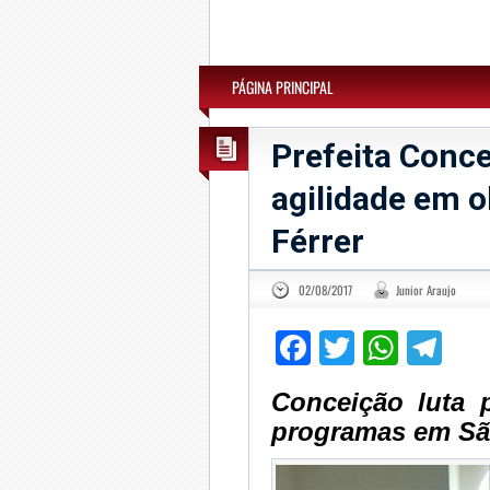
PÁGINA PRINCIPAL
Prefeita Conce
agilidade em o
Férrer
02/08/2017
Junior Araujo
Facebook
Twitter
What
Te
Conceição luta 
programas em São