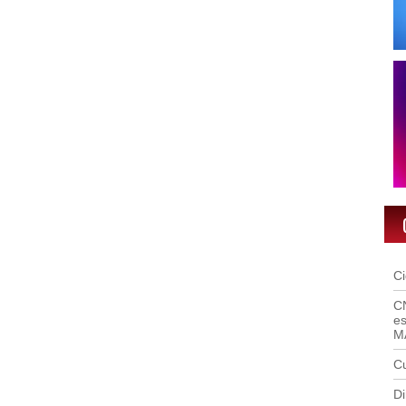
C
C
es
M
Cu
Di