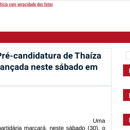
 Pré-candidatura de Thaíza
 lançada neste sábado em
sApp
legram
Uma
partidária marcará, neste sábado (30), o