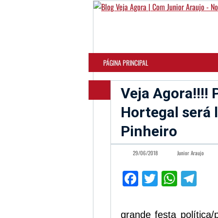
PÁGINA PRINCIPAL
Veja Agora!!!!
Hortegal será
Pinheiro
29/06/2018
Junior Araujo
Facebook
Twitter
What
Te
grande festa política/