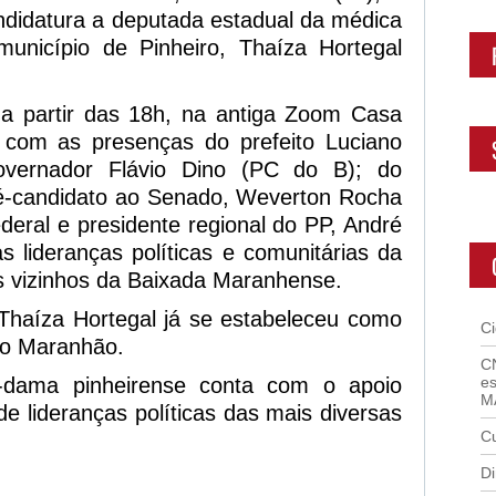
ndidatura a deputada estadual da médica
unicípio de Pinheiro, Thaíza Hortegal
a partir das 18h, na antiga Zoom Casa
 com as presenças do prefeito Luciano
overnador Flávio Dino (PC do B); do
ré-candidato ao Senado, Weverton Rocha
deral e presidente regional do PP, André
s lideranças políticas e comunitárias da
s vizinhos da Baixada Maranhense.
 Thaíza Hortegal já se estabeleceu como
C
do Maranhão.
C
-dama pinheirense conta com o apoio
es
M
e lideranças políticas das mais diversas
Cu
Di