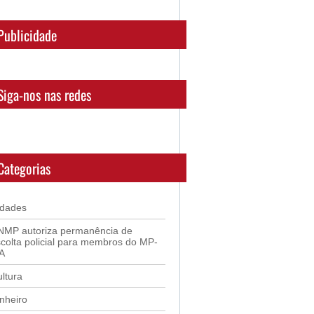
Publicidade
Siga-nos nas redes
Categorias
idades
NMP autoriza permanência de
colta policial para membros do MP-
A
ltura
nheiro