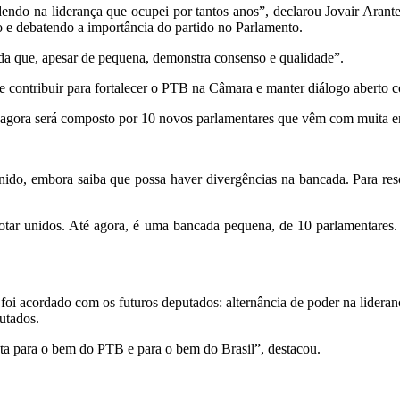
ndo na liderança que ocupei por tantos anos”, declarou Jovair Arant
o e debatendo a importância do partido no Parlamento.
ada que, apesar de pequena, demonstra consenso e qualidade”.
contribuir para fortalecer o PTB na Câmara e manter diálogo aberto c
agora será composto por 10 novos parlamentares que vêm com muita ener
do, embora saiba que possa haver divergências na bancada. Para reso
otar unidos. Até agora, é uma bancada pequena, de 10 parlamentares.
i acordado com os futuros deputados: alternância de poder na liderança
putados.
sta para o bem do PTB e para o bem do Brasil”, destacou.