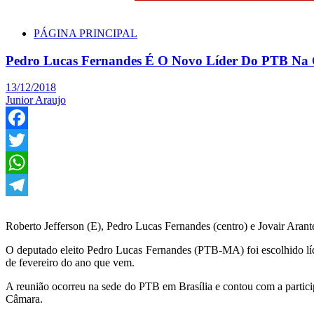
PÁGINA PRINCIPAL
Pedro Lucas Fernandes É O Novo Líder Do PTB Na
13/12/2018
Junior Araujo
Facebook
Twitter
WhatsApp
Telegram
Roberto Jefferson (E), Pedro Lucas Fernandes (centro) e Jovair Arant
O deputado eleito Pedro Lucas Fernandes (PTB-MA) foi escolhido líde
de fevereiro do ano que vem.
A reunião ocorreu na sede do PTB em Brasília e contou com a partici
Câmara.