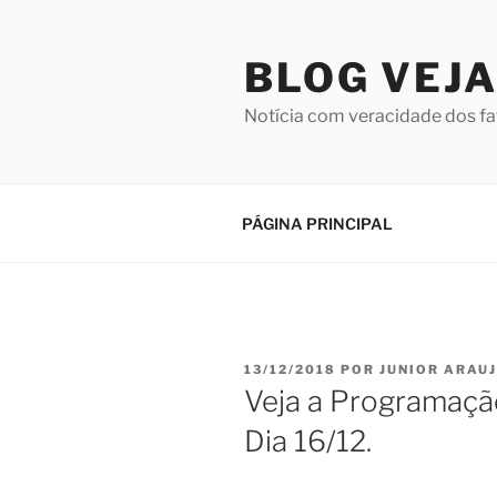
Pular
para
BLOG VEJA
o
conteúdo
Notícia com veracidade dos fa
PÁGINA PRINCIPAL
PUBLICADO
13/12/2018
POR
JUNIOR ARAU
EM
Veja a Programação
Dia 16/12.