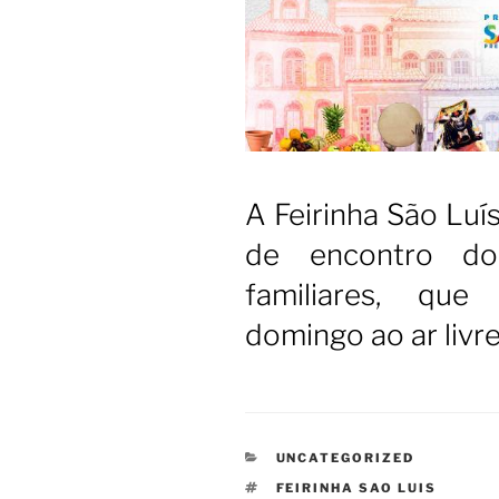
A Feirinha São Luí
de encontro do
familiares, qu
domingo ao ar livr
CATEGORIAS
UNCATEGORIZED
TAGS
FEIRINHA SAO LUIS