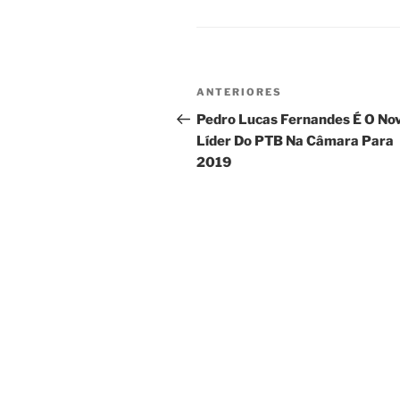
Navegação
Post
ANTERIORES
de
anterior
Pedro Lucas Fernandes É O No
Líder Do PTB Na Câmara Para
Post
2019