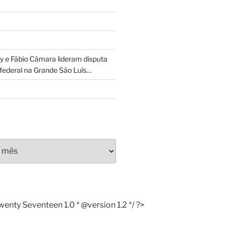
 e Fábio Câmara lideram disputa
federal na Grande São Luís…
ty Seventeen 1.0 * @version 1.2 */ ?>