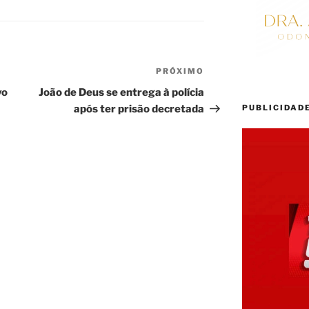
PRÓXIMO
Próximo
post
vo
João de Deus se entrega à polícia
PUBLICIDAD
após ter prisão decretada