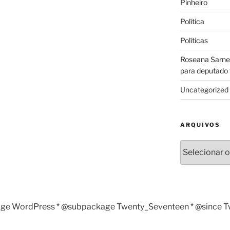
Pinheiro
Política
Políticas
Roseana Sarney
para deputado 
Uncategorized
ARQUIVOS
Arquivos
age WordPress * @subpackage Twenty_Seventeen * @since Twen