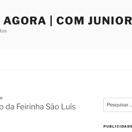
 AGORA | COM JUNIO
tos
JO
Pesquisar
 da Feirinha São Luís
por:
PUBLICIDAD