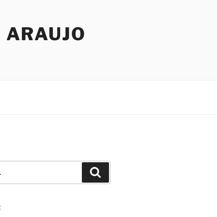
R ARAUJO
Pesquisar
E