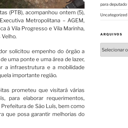
para deputado 
itas (PTB), acompanhou ontem (5),
Uncategorized
 Executiva Metropolitana – AGEM,
ica à Vila Progresso e Vila Marinha,
ARQUIVOS
s Velho.
Arquivos
dor solicitou empenho do órgão a
 de uma ponte e uma área de lazer,
r a infraestrutura e a mobilidade
ela importante região.
itas prometeu que visitará várias
, para elaborar requerimentos,
à Prefeitura de São Luís, bem como
ra que posa garantir melhorias do