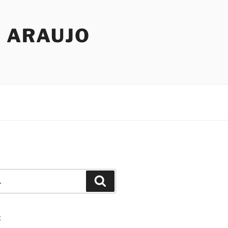
R ARAUJO
Pesquisar
E