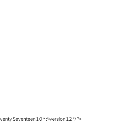
ty Seventeen 1.0 * @version 1.2 */ ?>