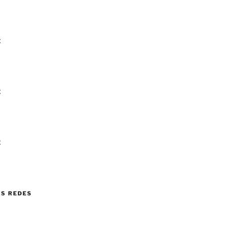
E
E
E
AS REDES