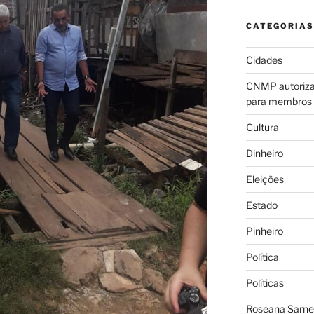
CATEGORIAS
Cidades
CNMP autoriza 
para membros
Cultura
Dinheiro
Eleições
Estado
Pinheiro
Política
Políticas
Roseana Sarney