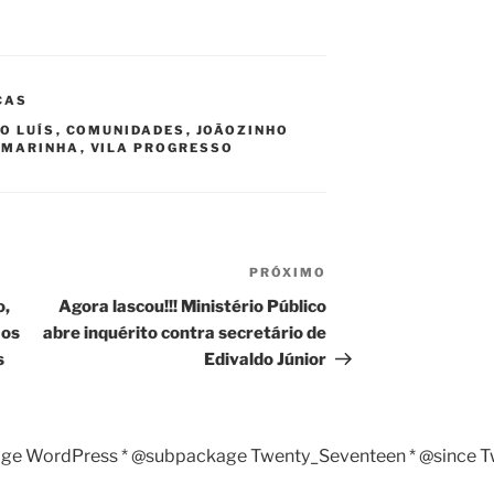
CAS
O LUÍS
,
COMUNIDADES
,
JOÃOZINHO
 MARINHA
,
VILA PROGRESSO
PRÓXIMO
Próximo
post
o,
Agora lascou!!! Ministério Público
 os
abre inquérito contra secretário de
s
Edivaldo Júnior
age WordPress * @subpackage Twenty_Seventeen * @since Twen