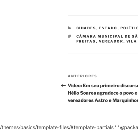
CATEGORIAS
CIDADES
,
ESTADO
,
POLÍTI
TAGS
CÂMARA MUNICIPAL DE SÃ
FREITAS
,
VEREADOR
,
VILA
Navegação
Post
ANTERIORES
de
anterior
Vídeo: Em seu primeiro discurs
Post
Hélio Soares agradece o povo e
vereadores Astro e Marquinho
/themes/basics/template-files/#template-partials * * @pack