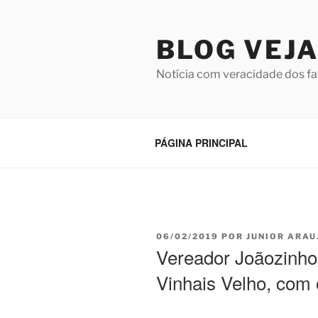
Pular
para
BLOG VEJA
o
conteúdo
Notícia com veracidade dos fa
PÁGINA PRINCIPAL
PUBLICADO
06/02/2019
POR
JUNIOR ARAU
EM
Vereador Joãozinho F
Vinhais Velho, com