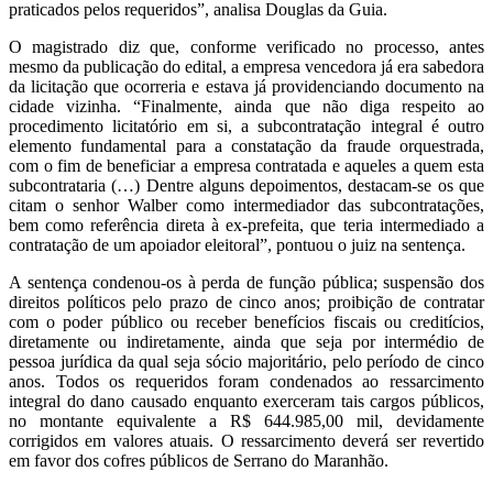
praticados pelos requeridos”, analisa Douglas da Guia.
O magistrado diz que, conforme verificado no processo, antes
mesmo da publicação do edital, a empresa vencedora já era sabedora
da licitação que ocorreria e estava já providenciando documento na
cidade vizinha. “Finalmente, ainda que não diga respeito ao
procedimento licitatório em si, a subcontratação integral é outro
elemento fundamental para a constatação da fraude orquestrada,
com o fim de beneficiar a empresa contratada e aqueles a quem esta
subcontrataria (…) Dentre alguns depoimentos, destacam-se os que
citam o senhor Walber como intermediador das subcontratações,
bem como referência direta à ex-prefeita, que teria intermediado a
contratação de um apoiador eleitoral”, pontuou o juiz na sentença.
A sentença condenou-os à perda de função pública; suspensão dos
direitos políticos pelo prazo de cinco anos; proibição de contratar
com o poder público ou receber benefícios fiscais ou creditícios,
diretamente ou indiretamente, ainda que seja por intermédio de
pessoa jurídica da qual seja sócio majoritário, pelo período de cinco
anos. Todos os requeridos foram condenados ao ressarcimento
integral do dano causado enquanto exerceram tais cargos públicos,
no montante equivalente a R$ 644.985,00 mil, devidamente
corrigidos em valores atuais. O ressarcimento deverá ser revertido
em favor dos cofres públicos de Serrano do Maranhão.