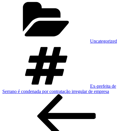
Categorias
Uncategorized
Tags
Ex-prefeita de
Serrano é condenada por contratação irregular de empresa
Navegação
Post
anterior
de
Post