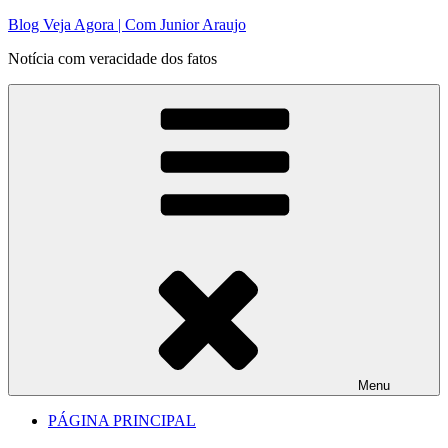
Pular
Blog Veja Agora | Com Junior Araujo
para
Notícia com veracidade dos fatos
o
conteúdo
Menu
PÁGINA PRINCIPAL