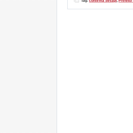
Tag:
confirma Sesapi
,
Prefeito