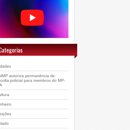
Categorias
idades
NMP autoriza permanência de
colta policial para membros do MP-
A
ltura
nheiro
eições
stado