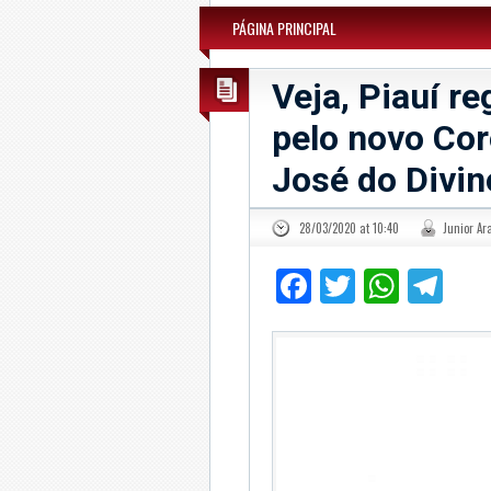
PÁGINA PRINCIPAL
Veja, Piauí re
pelo novo Cor
José do Divin
28/03/2020 at 10:40
Junior Ar
Facebook
Twitter
What
Te