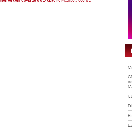
 morreu com Covid-19 e é 1º óbito no Piauí pela doença
C
C
es
M
Cu
Di
El
E