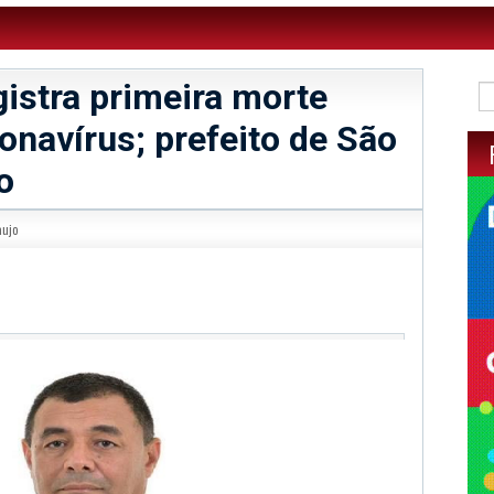
gistra primeira morte
onavírus; prefeito de São
o
aujo
sApp
legram