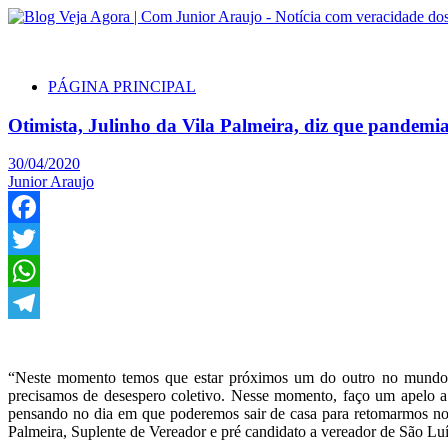
PÁGINA PRINCIPAL
Otimista, Julinho da Vila Palmeira, diz que pandemia
30/04/2020
Junior Araujo
Facebook
Twitter
WhatsApp
Telegram
“Neste momento temos que estar próximos um do outro no mundo v
precisamos de desespero coletivo. Nesse momento, faço um apelo a 
pensando no dia em que poderemos sair de casa para retomarmos noss
Palmeira, Suplente de Vereador e pré candidato a vereador de São Luí