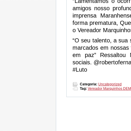
“Lamentamos o ocorri
amigos nosso profun
imprensa Maranhense
forma prematura, Que
o Vereador Marquinhos
“O seu talento, a sua 
marcados em nossas 
em paz” Ressaltou 
sociais. @robertofer
#Luto
Categoria:
Uncategorized
Tag:
Vereador Marquinhos DEM l