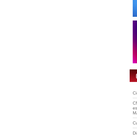
C
C
es
M
Cu
Di