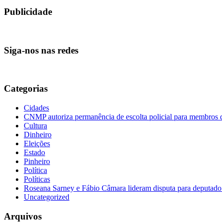
Publicidade
Siga-nos nas redes
Categorias
Cidades
CNMP autoriza permanência de escolta policial para membro
Cultura
Dinheiro
Eleições
Estado
Pinheiro
Política
Políticas
Roseana Sarney e Fábio Câmara lideram disputa para deputad
Uncategorized
Arquivos