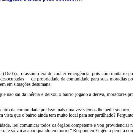
o (16/05), o assunto era de caráter emergêncial pois com muita respon
os desocupadas de propriedade da comunidade para suas moradias poi
ivem em situações desumana.
que não sai da inércia e deixou o bairro jogado a deriva, moradores p
ntro da comunidade por isso mais uma vez viemos lhe pedir socorro, t
m vista que o bairro ainda tem muito local para ser partilhado? Pergu
dade, irei comunicar todos os órgãos competente e vou providenciar n
erra e só vai acabar quando eu morrer” Respondeu Eugênio pereira como