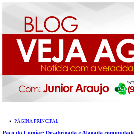
PÁGINA PRINCIPAL
Paço do Lumiar: Desabrigada e Alagada comunidade 