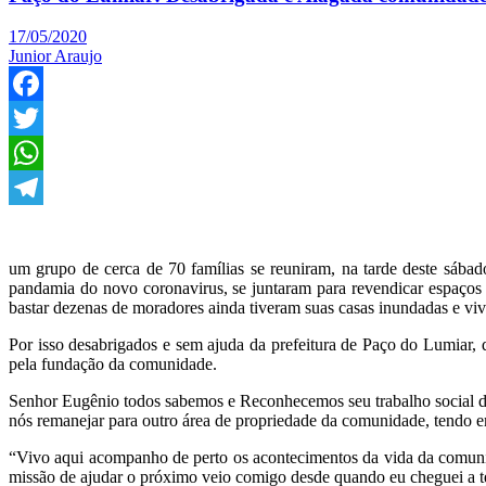
17/05/2020
Junior Araujo
Facebook
Twitter
WhatsApp
Telegram
um grupo de cerca de 70 famílias se reuniram, na tarde deste sábad
pandamia do novo coronavirus, se juntaram para revendicar espaç
bastar dezenas de moradores ainda tiveram suas casas inundadas e v
Por isso desabrigados e sem ajuda da prefeitura de Paço do Lumiar, 
pela fundação da comunidade.
Senhor Eugênio todos sabemos e Reconhecemos seu trabalho social de
nós remanejar para outro área de propriedade da comunidade, tendo e
“Vivo aqui acompanho de perto os acontecimentos da vida da comuni
missão de ajudar o próximo veio comigo desde quando eu cheguei a t