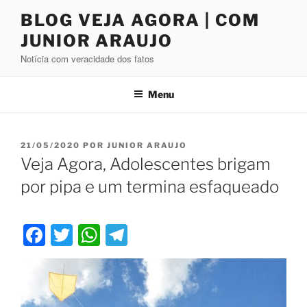
Pular
BLOG VEJA AGORA | COM
para
JUNIOR ARAUJO
o
conteúdo
Notícia com veracidade dos fatos
Menu
PUBLICADO
21/05/2020
POR
JUNIOR ARAUJO
EM
Veja Agora, Adolescentes brigam
por pipa e um termina esfaqueado
F
T
W
T
a
wi
h
el
c
tt
at
e
e
er
s
gr