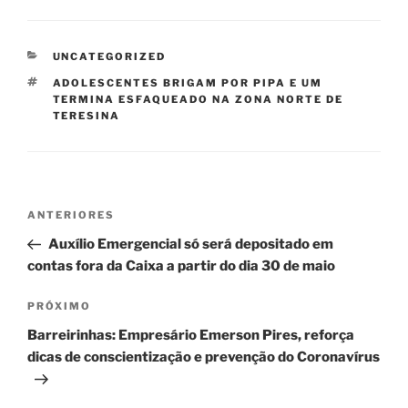
CATEGORIAS
UNCATEGORIZED
TAGS
ADOLESCENTES BRIGAM POR PIPA E UM
TERMINA ESFAQUEADO NA ZONA NORTE DE
TERESINA
Navegação
Post
ANTERIORES
de
anterior
Auxílio Emergencial só será depositado em
Post
contas fora da Caixa a partir do dia 30 de maio
Próximo
PRÓXIMO
post
Barreirinhas: Empresário Emerson Pires, reforça
dicas de conscientização e prevenção do Coronavírus