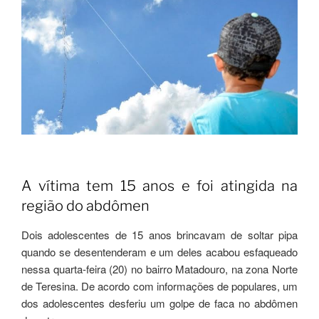
b
A
a
o
p
m
o
p
k
A vítima tem 15 anos e foi atingida na
região do abdômen
Dois adolescentes de 15 anos brincavam de soltar pipa
quando se desentenderam e um deles acabou esfaqueado
nessa quarta-feira (20) no bairro Matadouro, na zona Norte
de Teresina. De acordo com informações de populares, um
dos adolescentes desferiu um golpe de faca no abdômen