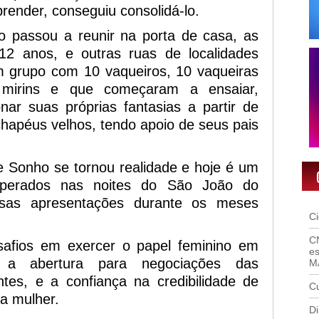
prender, conseguiu consolidá-lo.
 passou a reunir na porta de casa, as
12 anos, e outras ruas de localidades
m grupo com 10 vaqueiros, 10 vaqueiras
 mirins e que começaram a ensaiar,
nar suas próprias fantasias a partir de
chapéus velhos, tendo apoio de seus pais
e Sonho se tornou realidade e hoje é um
perados nas noites do São João do
sas apresentações durante os meses
C
C
safios em exercer o papel feminino em
es
 a abertura para negociações das
M
ntes, e a confiança na credibilidade de
Cu
ma mulher.
Di