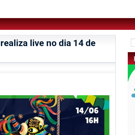
ealiza live no dia 14 de
sApp
legram