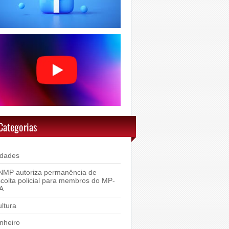
Categorias
idades
NMP autoriza permanência de
colta policial para membros do MP-
A
ltura
nheiro