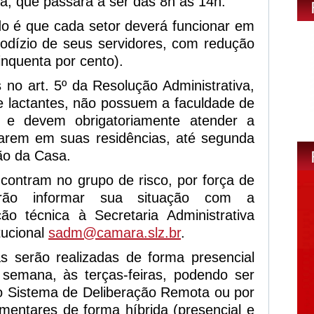
, que passará a ser das 8h às 14h.
do é que cada setor deverá funcionar em
rodízio de seus servidores, com redução
nquenta por cento).
no art. 5º da Resolução Administrativa,
 lactantes, não possuem a faculdade de
o, e devem obrigatoriamente atender a
carem em suas residências, até segunda
ão da Casa.
contram no grupo de risco, por força de
erão informar sua situação com a
ão técnica à Secretaria Administrativa
tucional
sadm@camara.slz.br
.
as serão realizadas de forma presencial
semana, às terças-feiras, podendo ser
o Sistema de Deliberação Remota ou por
amentares de forma híbrida (presencial e