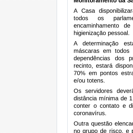
Monitoramento da S
A Casa disponibiliza
todos os parlam
encaminhamento de 
higienização pessoal.
A determinação est
máscaras em todos o
dependências dos p
recinto, estará dispon
70% em pontos estra
e/ou totens.
Os servidores deve
distância mínima de 1
conter o contato e d
coronavírus.
Outra questão elenc
no grupo de risco, e