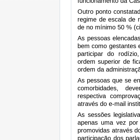
funcionamento da Casa
Outro ponto constata
regime de escala de 
de no mínimo 50 % (ci
As pessoas elencadas 
bem como gestantes e
participar do rodízi
ordem superior de fi
ordem da administraç
As pessoas que se en
comorbidades, dev
respectiva comprovaç
através do e-mail insti
As sessões legislativ
apenas uma vez por 
promovidas através d
participação dos parl