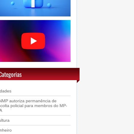
Categorias
idades
NMP autoriza permanência de
colta policial para membros do MP-
A
ltura
nheiro