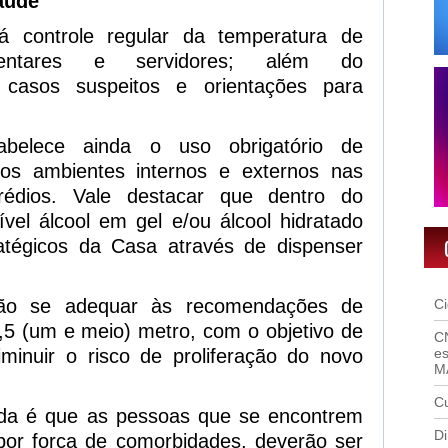
aúde
rá controle regular da temperatura de
entares e servidores; além do
casos suspeitos e orientações para
abelece ainda o uso obrigatório de
s ambientes internos e externos nas
rédios. Vale destacar que dentro do
ível álcool em gel e/ou álcool hidratado
tégicos da Casa através de dispenser
rão se adequar às recomendações de
C
,5 (um e meio) metro, com o objetivo de
C
iminuir o risco de proliferação do novo
es
M
Cu
ada é que as pessoas que se encontrem
Di
 por força de comorbidades, deverão ser