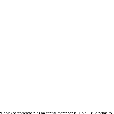
CdoB) percorrendo ruas na capital maranhense. Hoje(13), o primeiro