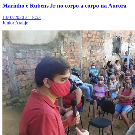
Marinho e Rubens Jr no corpo a corpo na Aurora
13/07/2020 at 18:53
Junior Araujo