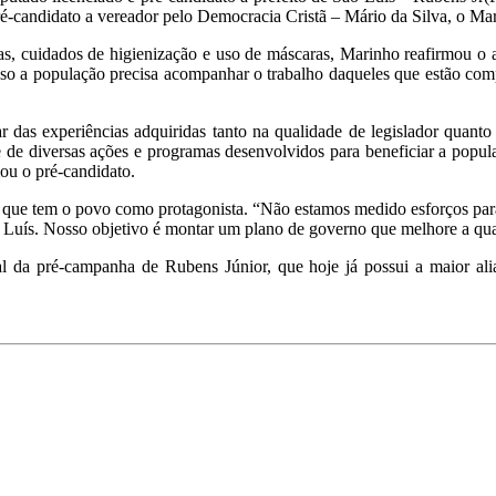
ré-candidato a vereador pelo Democracia Cristã – Mário da Silva, o Ma
ias, cuidados de higienização e uso de máscaras, Marinho reafirmou 
 isso a população precisa acompanhar o trabalho daqueles que estão c
das experiências adquiridas tanto na qualidade de legislador quanto 
 diversas ações e programas desenvolvidos para beneficiar a popula
mou o pré-candidato.
 que tem o povo como protagonista. “Não estamos medido esforços para 
 Luís. Nosso objetivo é montar um plano de governo que melhore a qual
ial da pré-campanha de Rubens Júnior, que hoje já possui a maior al