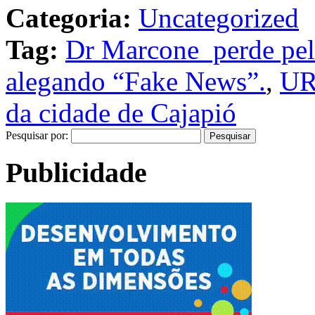
Categoria:
Uncategorized
Tag:
Dr Marcone perde pela
alegando “Fake News”.
,
UR
da cidade de Cajapió
Pesquisar por:
Publicidade