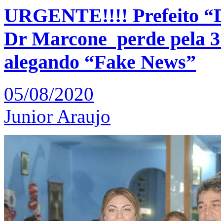
URGENTE!!!! Prefeito “D
Dr Marcone perde pela 3 
alegando “Fake News”
05/08/2020
Junior Araujo