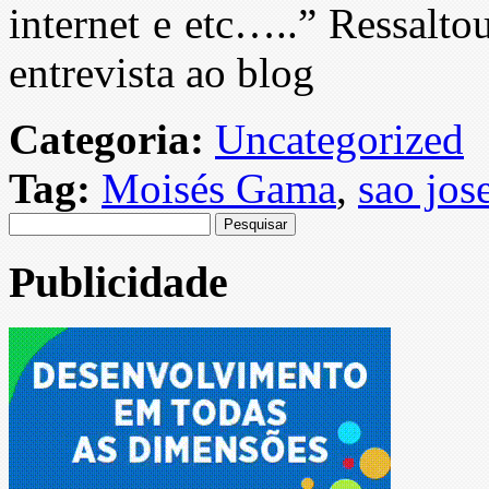
internet e etc…..” Ressalt
entrevista ao blog
Categoria:
Uncategorized
Tag:
Moisés Gama
,
sao jos
Pesquisar
por:
Publicidade