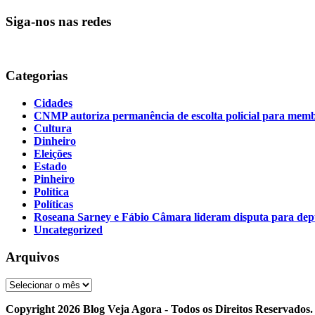
Siga-nos nas redes
Categorias
Cidades
CNMP autoriza permanência de escolta policial para m
Cultura
Dinheiro
Eleições
Estado
Pinheiro
Política
Políticas
Roseana Sarney e Fábio Câmara lideram disputa para de
Uncategorized
Arquivos
Arquivos
Copyright 2026 Blog Veja Agora - Todos os Direitos Reservados