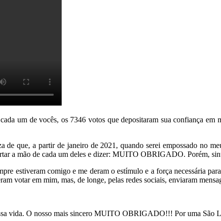
 cada um de vocês, os 7346 votos que depositaram sua confiança em m
de que, a partir de janeiro de 2021, quando serei empossado no meu 
pertar a mão de cada um deles e dizer: MUITO OBRIGADO. Porém, sin
empre estiveram comigo e me deram o estímulo e a força necessária 
am votar em mim, mas, de longe, pelas redes sociais, enviaram mensage
m nossa vida. O nosso mais sincero MUITO OBRIGADO!!! Por uma São L