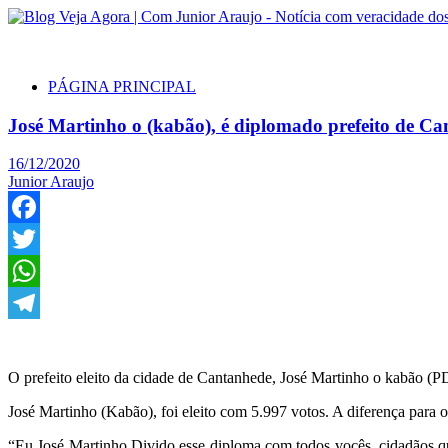
PÁGINA PRINCIPAL
José Martinho o (kabão), é diplomado prefeito de C
16/12/2020
Junior Araujo
Facebook
Twitter
WhatsApp
Telegram
O prefeito eleito da cidade de Cantanhede, José Martinho o kabão (PD
José Martinho (Kabão), foi eleito com 5.997 votos. A diferença para 
“Eu José Martinho Divido esse diploma com todos vocês, cidadãos q