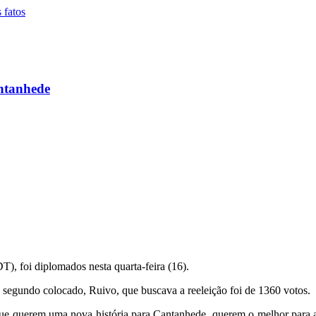
antanhede
T), foi diplomados nesta quarta-feira (16).
o segundo colocado, Ruivo, que buscava a reeleição foi de 1360 votos.
ue querem uma nova história para Cantanhede, querem o melhor para a