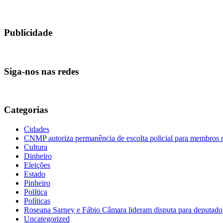
Publicidade
Siga-nos nas redes
Categorias
Cidades
CNMP autoriza permanência de escolta policial para membro
Cultura
Dinheiro
Eleições
Estado
Pinheiro
Política
Políticas
Roseana Sarney e Fábio Câmara lideram disputa para deputad
Uncategorized