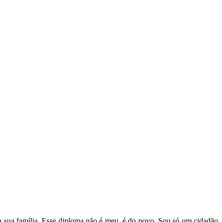
 sua família. Esse diploma não é meu, é do povo. Sou só um cidadão