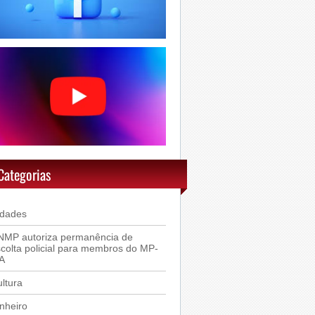
Categorias
idades
NMP autoriza permanência de
colta policial para membros do MP-
A
ltura
nheiro