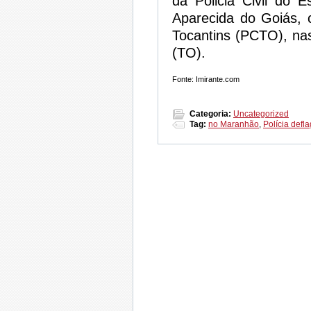
da Policia Civil do
Aparecida do Goiás, 
Tocantins (PCTO), na
(TO).
Fonte: Imirante.com
Categoria:
Uncategorized
Tag:
no Maranhão
,
Polícia defl