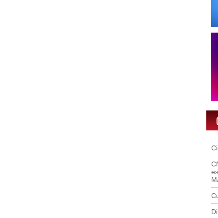
C
C
es
M
Cu
Di