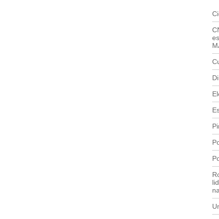
C
C
es
M
Cu
Di
El
E
Pi
Po
Po
R
li
n
U