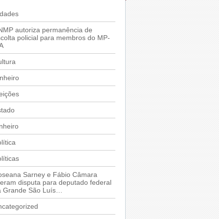
idades
NMP autoriza permanência de
colta policial para membros do MP-
A
ltura
nheiro
eições
stado
nheiro
lítica
líticas
oseana Sarney e Fábio Câmara
deram disputa para deputado federal
a Grande São Luís…
ncategorized