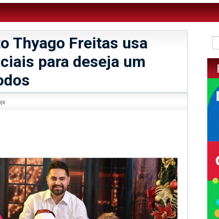
to Thyago Freitas usa
ciais para deseja um
todos
ujo
sApp
legram