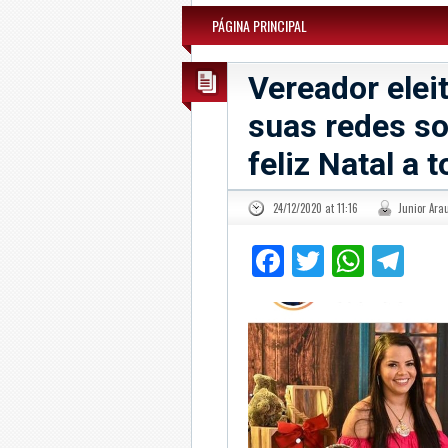
PÁGINA PRINCIPAL
Vereador elei
suas redes so
feliz Natal a 
24/12/2020 at 11:16
Junior Ara
Facebook
Twitter
What
Te