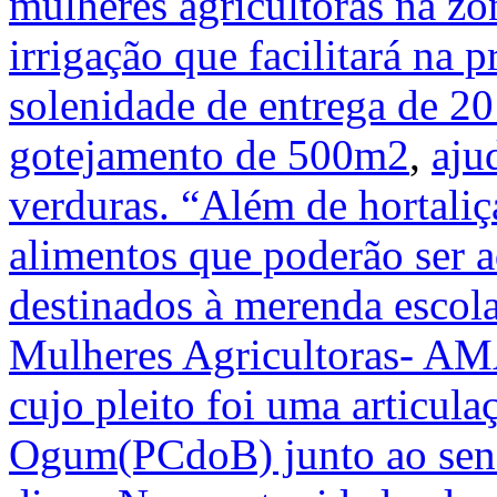
mulheres agricultoras na zo
irrigação que facilitará na 
solenidade de entrega de 20 
gotejamento de 500m2
,
aju
verduras. “Além de hortaliça
alimentos que poderão ser a
destinados à merenda escola
Mulheres Agricultoras- AM
cujo pleito foi uma articul
Ogum(PCdoB) junto ao sen