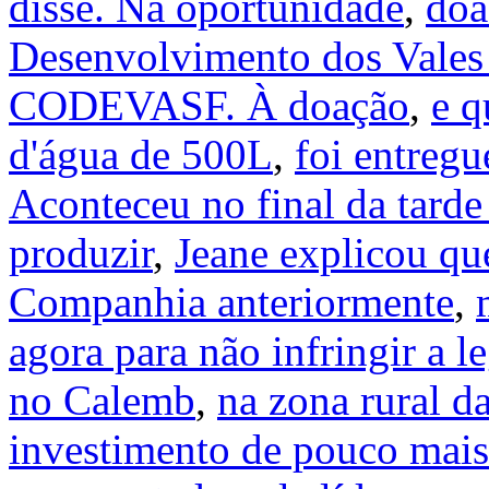
disse. Na oportunidade
,
doa
Desenvolvimento dos Vales 
CODEVASF. À doação
,
e q
d'água de 500L
,
foi entregu
Aconteceu no final da tarde 
produzir
,
Jeane explicou que
Companhia anteriormente
,
agora para não infringir a le
no Calemb
,
na zona rural d
investimento de pouco mais