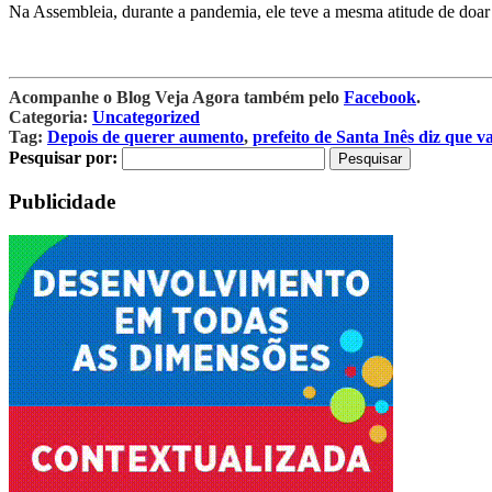
Na Assembleia, durante a pandemia, ele teve a mesma atitude de doar
Acompanhe o Blog Veja Agora também pelo
Facebook
.
Categoria:
Uncategorized
Tag:
Depois de querer aumento
,
prefeito de Santa Inês diz que va
Pesquisar por:
Publicidade