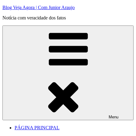
Pular
Blog Veja Agora | Com Junior Araujo
para
Notícia com veracidade dos fatos
o
conteúdo
Menu
PÁGINA PRINCIPAL