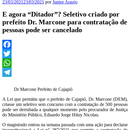
Publicado
23/03/2021
23/03/2021
por
Junior Araujo
em
E agora “Ditador”? Seletivo criado por
prefeito Dr. Marcone para contratação de
pessoas pode ser cancelado
Facebook
Twitter
WhatsApp
Telegram
Dr Marcone Prefeito de Cajapió
A Lei que permitiu que o prefeito de Cajapió, Dr. Marcone (DEM),
criasse um seletivo sem concurso com a contratação de 500 pessoas
pode ser derrubada a qualquer momento pelo procurador de Justiça
do Ministério Público, Eduardo Jorge Hiluy Nicolau.
O magistrado entrou na semana passada com uma ação para declarar
inconstitucional a Lei n° 287/2021 que permite a contratação de