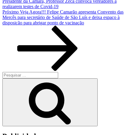
Presidente da Câmara, Professor Zeca convoca vereadores a
realizarem testes de Covid-19
Próximo
Próximo
Veja Agora!!! Felipe Camarão apresenta Convento das
post
Mercês para secretário de Saúde de São Luís e deixa espaço à
disposição para abrigar ponto de vacinação
Pesquisar
por:
Pesquisar