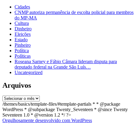
Cidades
CNMP autoriza permanência de escolta policial para membros
do MP-MA
Cultura
Dinheiro
Eleições
Estado
Pinheiro
Política
Políticas
Roseana Sarney e Fábio Câmara lideram disputa para
deputado federal na Grande São Luís…
Uncategorized
Arquivos
Arquivos
/themes/basics/template-files/#template-partials * * @package
WordPress * @subpackage Twenty_Seventeen * @since Twenty
Seventeen 1.0 * @version 1.2 */ ?>
Orgulhosamente desenvolvido com WordPress