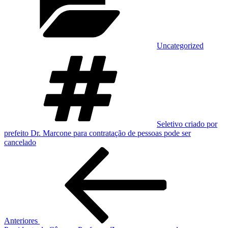
Uncategorized
Tags
Seletivo criado por
prefeito Dr. Marcone para contratação de pessoas pode ser
cancelado
Navegação
Post
anterior
de
Post
Anteriores