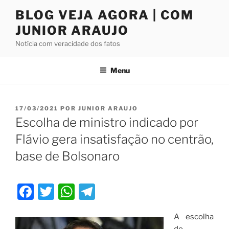
Pular
BLOG VEJA AGORA | COM
para
JUNIOR ARAUJO
o
conteúdo
Notícia com veracidade dos fatos
Menu
PUBLICADO
17/03/2021
POR
JUNIOR ARAUJO
EM
Escolha de ministro indicado por
Flávio gera insatisfação no centrão,
base de Bolsonaro
F
T
W
T
a
w
h
el
A escolha
c
itt
at
e