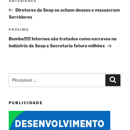
Post
ANTERIORES
de
anterior
Diretores da Seap se acham deuses e massacram
Post
Servidores
Próximo
PRÓXIMO
post
Bomba!!!!!! Internos são tratados como escravos na
indústria da Seap e Secretaria fatura milhões
Pesquisar
Pesqui
por:
PUBLICIDADE