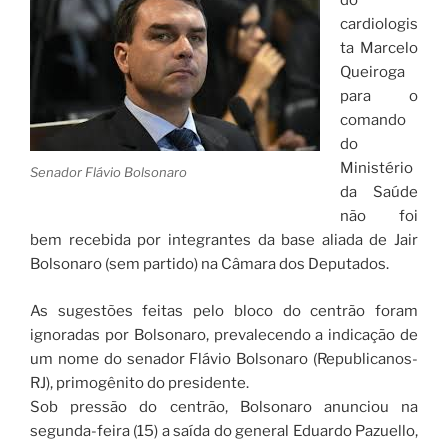
do
e
er
s
gr
cardiologis
b
A
a
ta Marcelo
Queiroga
o
p
m
para o
o
p
comando
k
do
Ministério
Senador Flávio Bolsonaro
da Saúde
não foi
bem recebida por integrantes da base aliada de Jair
Bolsonaro (sem partido) na Câmara dos Deputados.
As sugestões feitas pelo bloco do centrão foram
ignoradas por Bolsonaro, prevalecendo a indicação de
um nome do senador Flávio Bolsonaro (Republicanos-
RJ), primogênito do presidente.
Sob pressão do centrão, Bolsonaro anunciou na
segunda-feira (15) a saída do general Eduardo Pazuello,