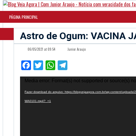
PÁGINA PRINCIPAL
Astro de Ogum: VACINA J
06/05/2021 at 09:54
Junior Araujo
Facebook
Twitter
WhatsApp
Telegram
Tocador
Media error: Format(s) not supported or source(s) no
de
Fazer download do arquivo: https://blogvejaagora.com.br/wp-content/uploads
vídeo
WA0101.mp4?_=1