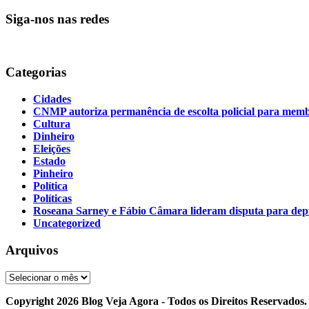
Siga-nos nas redes
Categorias
Cidades
CNMP autoriza permanência de escolta policial para m
Cultura
Dinheiro
Eleições
Estado
Pinheiro
Política
Políticas
Roseana Sarney e Fábio Câmara lideram disputa para de
Uncategorized
Arquivos
Arquivos
Copyright 2026 Blog Veja Agora - Todos os Direitos Reservados