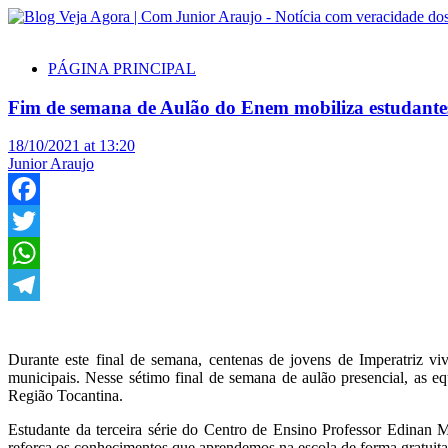
PÁGINA PRINCIPAL
Fim de semana de Aulão do Enem mobiliza estudante
18/10/2021 at 13:20
Junior Araujo
Facebook
Twitter
WhatsApp
Telegram
Durante este final de semana, centenas de jovens de Imperatriz vi
municipais. Nesse sétimo final de semana de aulão presencial, as e
Região Tocantina.
Estudante da terceira série do Centro de Ensino Professor Edinan 
reforça os conhecimentos que aprendemos na escola de forma gratuita