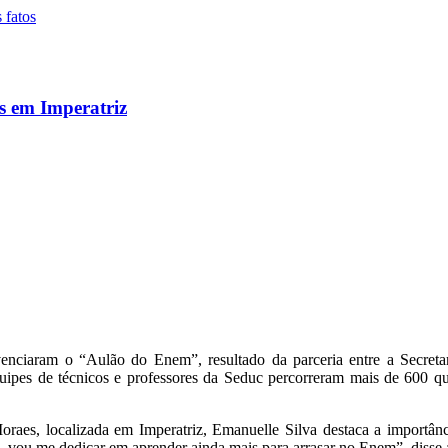
s em Imperatriz
venciaram o “Aulão do Enem”, resultado da parceria entre a Secretari
quipes de técnicos e professores da Seduc percorreram mais de 600 qu
Moraes, localizada em Imperatriz, Emanuelle Silva destaca a importân
, vou me dedicar em aprender ainda mais para arrasar no Enem”, disse 