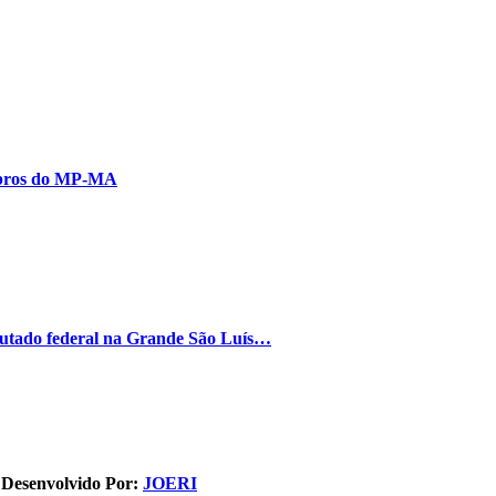
embros do MP-MA
putado federal na Grande São Luís…
. Desenvolvido Por:
JOERI