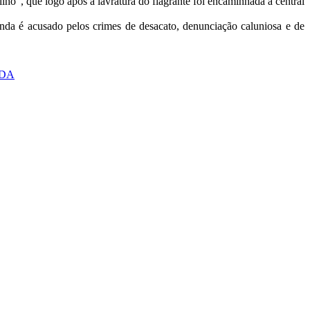
ho”, que logo após a lavratura do flagrante foi encaminhada a central
inda é acusado pelos crimes de desacato, denunciação caluniosa e de
ARDA