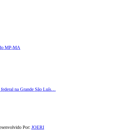
s do MP-MA
o federal na Grande São Luís…
esenvolvido Por:
JOERI