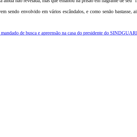
 ainda não revelada, mas que emanou na prisão em flagrante de seu “fil
 vem sendo envolvido em vários escândalos, e como senão bastasse, a
 um mandado de busca e apreensão na casa do presidente do SINDGU