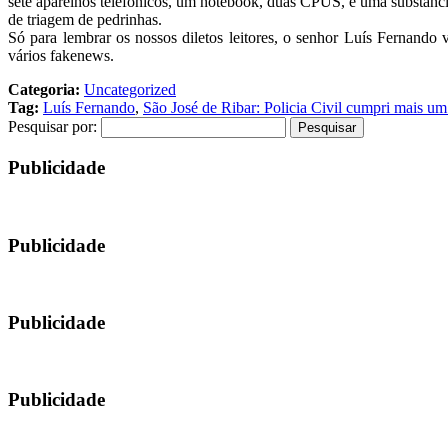
sete aparelhos telefônicos, um notebook, duas CPUS, e uma substancia
de triagem de pedrinhas.
Só para lembrar os nossos diletos leitores, o senhor Luís Fernando
vários fakenews.
Categoria:
Uncategorized
Tag:
Luís Fernando
,
São José de Ribar: Policia Civil cumpri mais
Pesquisar por:
Publicidade
Publicidade
Publicidade
Publicidade