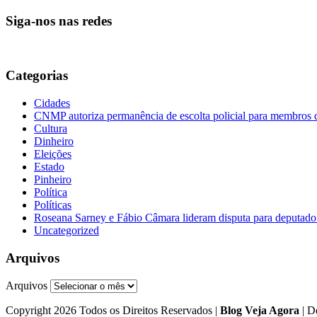
Siga-nos nas redes
Categorias
Cidades
CNMP autoriza permanência de escolta policial para membro
Cultura
Dinheiro
Eleições
Estado
Pinheiro
Política
Políticas
Roseana Sarney e Fábio Câmara lideram disputa para deputad
Uncategorized
Arquivos
Arquivos
Copyright 2026 Todos os Direitos Reservados |
Blog Veja Agora
| D