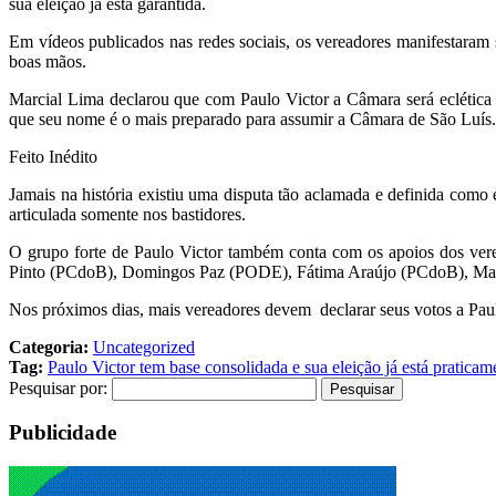
sua eleição já está garantida.
Em vídeos publicados nas redes sociais, os vereadores manifestaram 
boas mãos.
Marcial Lima declarou que com Paulo Victor a Câmara será eclética 
que seu nome é o mais preparado para assumir a Câmara de São Luís.
Feito Inédito
Jamais na história existiu uma disputa tão aclamada e definida com
articulada somente nos bastidores.
O grupo forte de Paulo Victor também conta com os apoios dos ver
Pinto (PCdoB), Domingos Paz (PODE), Fátima Araújo (PCdoB), Marq
Nos próximos dias, mais vereadores devem declarar seus votos a Pau
Categoria:
Uncategorized
Tag:
Paulo Victor tem base consolidada e sua eleição já está praticam
Pesquisar por:
Publicidade