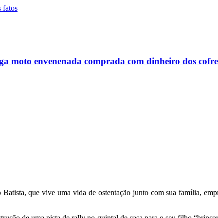
mega moto envenenada comprada com dinheiro dos cofre
Batista, que vive uma vida de ostentação junto com sua família, empre
strução de uma pista de rally no quintal de casa para o seu filho “b