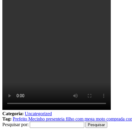
Categoria:
Uncategorized
Tag:
Prefeito Mecinho presenteia filho com mega moto comprada com
Pesquisar por: