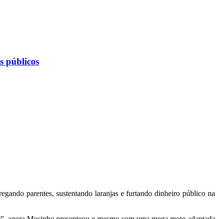
s públicos
gando parentes, sustentando laranjas e furtando dinheiro público na
rincar”, agora Mecinho presenteou o mesmo com uma mega moto adaptada