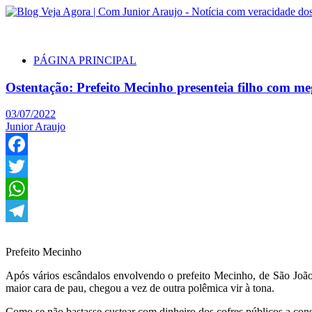
PÁGINA PRINCIPAL
Ostentação: Prefeito Mecinho presenteia filho com 
03/07/2022
Junior Araujo
Facebook
Twitter
WhatsApp
Telegram
Prefeito Mecinho
Após vários escândalos envolvendo o prefeito Mecinho, de São João 
maior cara de pau, chegou a vez de outra polêmica vir à tona.
Como se não bastasse custear com dinheiro dos cofres públicos a con