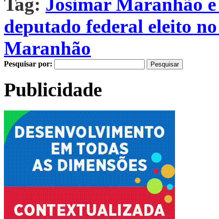
Tag:
Josimar Maranhão e
deputado federal eleito n
Maranhão
Pesquisar por:
Publicidade