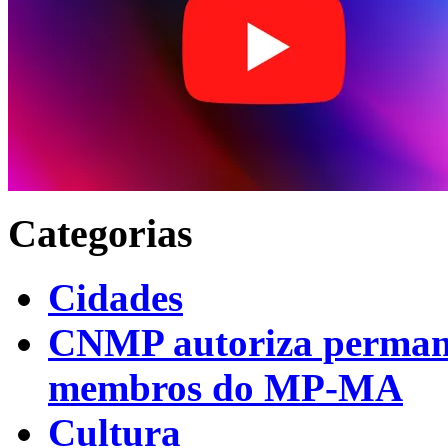
Categorias
Cidades
CNMP autoriza permanên
membros do MP-MA
Cultura