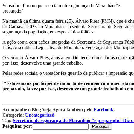
Vereador afirmou que secretário de segurança do Maranhão “é
preparado”
Na manhã da última quarta-feira (25), Álvaro Pires (PMN), que é ch
do Carnaval 2023 no Maranhão, na sede da Secretaria de Segurança 
segurança da população, em especial dos foliões.
A ação conta com ações integradas da Secretaria de Segurança Públi
Luís, Assembleia Legislativa do Maranhão, Federação dos Município
O vereador Álvaro Pires, após a reunião, teceu comentários em relaç
por isso, desenvolve uma grande trabalho.
Pelas redes sociais, o vereador fez questão de publicar a impressão que
“Esta semana participei de importante reunião com o secretári
preparado, talvez por isso, desenvolve um grande trabalhado em
Acompanhe o Blog Veja Agora também pelo
Facebook
.
Categoria:
Uncategorized
Tag:
Secretário de segurança do Maranhão "é preparado" Diz o 
Pesquisar por: