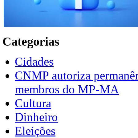
Categorias
Cidades
CNMP autoriza permanênci
membros do MP-MA
Cultura
Dinheiro
Eleições