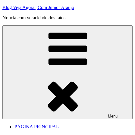
Pular
Blog Veja Agora | Com Junior Araujo
para
Notícia com veracidade dos fatos
o
conteúdo
Menu
PÁGINA PRINCIPAL