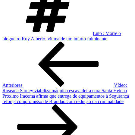
Luto : Morre o
blogueiro Ruy Alberto
,
vítima de um infarto fulminante
Navegação
Post
anterior
de
Post
Anteriores
Vídeo:
Roseana Sarney viabiliza máquina escavadeira para Santa Helena
Próximo
Próximo
Iracema afirma que entrega de equipamentos à Segurança
post
reforça compromisso de Brandão com redução da criminalidade