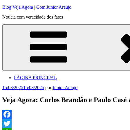
Pular
Blog Veja Agora | Com Junior Araujo
para
Notícia com veracidade dos fatos
o
conteúdo
PÁGINA PRINCIPAL
Publicado
15/03/2025
15/03/2025
por
Junior Araujo
em
Veja Agora: Carlos Brandão e Paulo Casé
Facebook