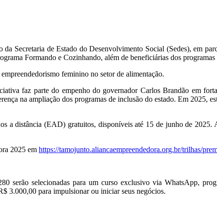
da Secretaria de Estado do Desenvolvimento Social (Sedes), em parce
programa Formando e Cozinhando, além de beneficiárias dos programa
 empreendedorismo feminino no setor de alimentação.
niciativa faz parte do empenho do governador Carlos Brandão em for
diferença na ampliação dos programas de inclusão do estado. Em 2025, es
dos a distância (EAD) gratuitos, disponíveis até 15 de junho de 2025. 
dora 2025 em
https://tamojunto.aliancaempreendedora.org.br/trilhas/p
o, 280 serão selecionadas para um curso exclusivo via WhatsApp, pro
R$ 3.000,00 para impulsionar ou iniciar seus negócios.