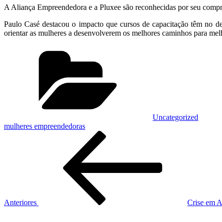
A Aliança Empreendedora e a Pluxee são reconhecidas por seu compr
Paulo Casé destacou o impacto que cursos de capacitação têm no d
orientar as mulheres a desenvolverem os melhores caminhos para melhor
Categorias
Uncategorized
mulheres empreendedoras
Navegação
Post
anterior
de
Post
Anteriores
Crise em A
Próximo
post