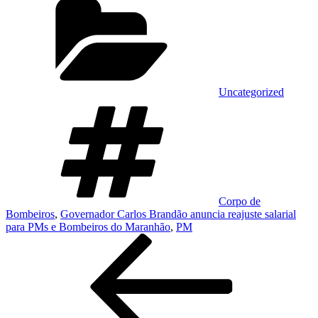
Uncategorized
Tags
Corpo de
Bombeiros
,
Governador Carlos Brandão anuncia reajuste salarial
para PMs e Bombeiros do Maranhão
,
PM
Navegação
Post
anterior
de
Post