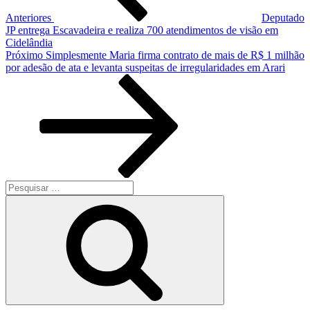
Anteriores
Deputado
JP entrega Escavadeira e realiza 700 atendimentos de visão em
Cidelândia
Próximo
Próximo
Simplesmente Maria firma contrato de mais de R$ 1 milhão
post
por adesão de ata e levanta suspeitas de irregularidades em Arari
Pesquisar
por:
Pesquisar