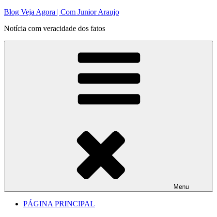
Pular
Blog Veja Agora | Com Junior Araujo
para
Notícia com veracidade dos fatos
o
conteúdo
Menu
PÁGINA PRINCIPAL