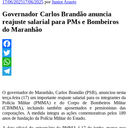
Publicado
17/06/2025
17/06/2025
por
Junior Araujo
em
Governador Carlos Brandão anuncia
reajuste salarial para PMs e Bombeiros
do Maranhão
Facebook
Twitter
WhatsApp
Telegram
O governador do Maranhão, Carlos Brandão (PSB), anunciou nesta
terça-feira (17) um importante reajuste salarial para os integrantes da
Polícia Militar (PMMA) e do Corpo de Bombeiros Militar
(CBMMA), incluindo também aposentados e pensionistas das
corporações. A medida integra as ações comemorativas pelos 189
anos de fundação da Polícia Militar do Estado.
A data oficial do aniversário da PMMA é 17 de junho, marco que