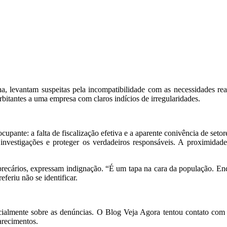
a, levantam suspeitas pela incompatibilidade com as necessidades rea
rbitantes a uma empresa com claros indícios de irregularidades.
upante: a falta de fiscalização efetiva e a aparente conivência de seto
 investigações e proteger os verdadeiros responsáveis. A proximidad
ecários, expressam indignação. “É um tapa na cara da população. Enqu
eriu não se identificar.
cialmente sobre as denúncias. O
Blog
Veja Agora
tentou contato com 
arecimentos.