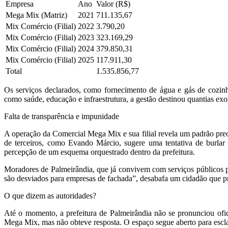
Empresa
Ano
Valor (R$)
Mega Mix (Matriz)
2021
711.135,67
Mix Comércio (Filial)
2022
3.790,20
Mix Comércio (Filial)
2023
323.169,29
Mix Comércio (Filial)
2024
379.850,31
Mix Comércio (Filial)
2025
117.911,30
Total
1.535.856,77
Os serviços declarados, como fornecimento de água e gás de cozinh
como saúde, educação e infraestrutura, a gestão destinou quantias exo
Falta de transparência e impunidade
A operação da Comercial Mega Mix e sua filial revela um padrão preoc
de terceiros, como Evando Márcio, sugere uma tentativa de burlar
percepção de um esquema orquestrado dentro da prefeitura.
Moradores de Palmeirândia, que já convivem com serviços públicos pr
são desviados para empresas de fachada”, desabafa um cidadão que pref
O que dizem as autoridades?
Até o momento, a prefeitura de Palmeirândia não se pronunciou ofi
Mega Mix, mas não obteve resposta. O espaço segue aberto para escl