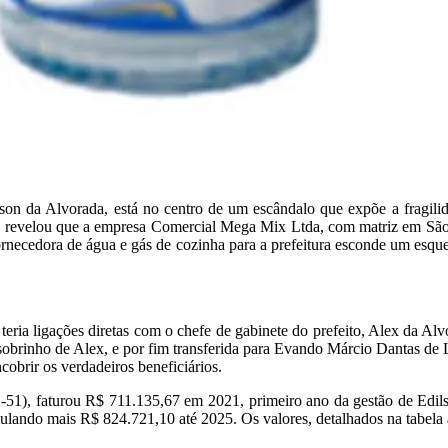
lson da Alvorada,
está no centro de um escândalo que expõe a fragili
,
revelou que a empresa
Comercial Mega Mix Ltda
, com matriz em São
ornecedora de água e gás de cozinha para a prefeitura esconde um esque
ria ligações diretas com o chefe de gabinete do prefeito,
Alex da Alv
 sobrinho de Alex, e por fim transferida para
Evando Márcio Dantas de 
ncobrir os verdadeiros beneficiários.
-51), faturou
R$ 711.135,67
em 2021, primeiro ano da gestão de Edils
mulando mais
R$ 824.721,10
até 2025. Os valores, detalhados na tabel