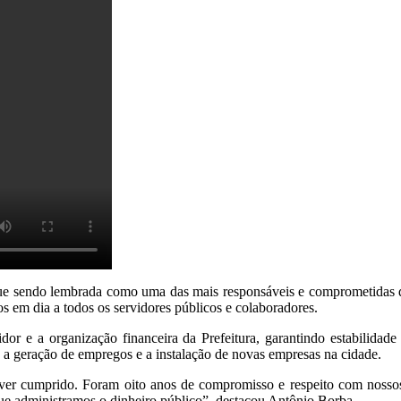
gue sendo lembrada como uma das mais responsáveis e comprometidas da
s em dia a todos os servidores públicos e colaboradores.
dor e a organização financeira da Prefeitura, garantindo estabilidade
 a geração de empregos e a instalação de novas empresas na cidade.
ever cumprido. Foram oito anos de compromisso e respeito com nossos 
ue administramos o dinheiro público”, destacou Antônio Borba.