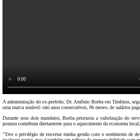
A administração do ex-prefeito, Dr. Antônio Borba em Timbiras, se
uma marca notável: oito anos consecutivos, 96 meses, de salários pago
Durante seus dois mandatos, Borba priorizou a valorização do servi
postura contribuiu diretamente para o aquecimento da economia local,
“Tive o privilégio de encerrar minha gestão com o sentimento de d
qualquer gestor, mas é também um reflexo da responsabilidade com q