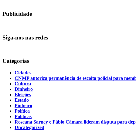
Publicidade
Siga-nos nas redes
Categorias
Cidades
CNMP autoriza permanência de escolta policial para m
Cultura
Dinheiro
Eleições
Estado
Pinheiro
Política
Políticas
Roseana Sarney e Fábio Câmara lideram disputa para de
Uncategorized