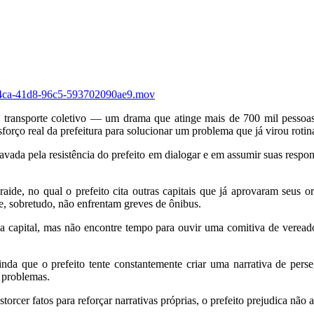
4-84ca-41d8-96c5-593702090ae9.mov
 transporte coletivo — um drama que atinge mais de 700 mil pessoas 
forço real da prefeitura para solucionar um problema que já virou rotin
ravada pela resistência do prefeito em dialogar e em assumir suas respon
ide, no qual o prefeito cita outras capitais que já aprovaram seus o
, sobretudo, não enfrentam greves de ônibus.
 capital, mas não encontre tempo para ouvir uma comitiva de vereador
nda que o prefeito tente constantemente criar uma narrativa de perse
 problemas.
istorcer fatos para reforçar narrativas próprias, o prefeito prejudica não