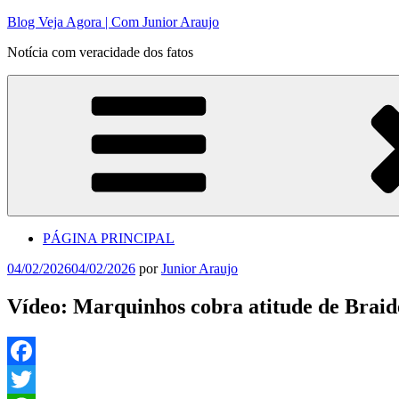
Pular
Blog Veja Agora | Com Junior Araujo
para
Notícia com veracidade dos fatos
o
conteúdo
PÁGINA PRINCIPAL
Publicado
04/02/2026
04/02/2026
por
Junior Araujo
em
Vídeo: Marquinhos cobra atitude de Braid
Facebook