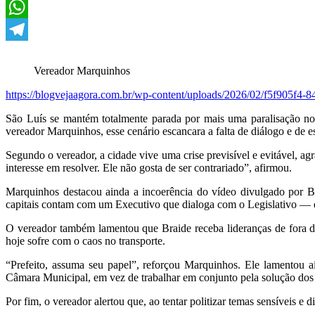
Twitter
WhatsApp
Telegram
Vereador Marquinhos
https://blogvejaagora.com.br/wp-content/uploads/2026/02/f5f905f
São Luís se mantém totalmente parada por mais uma paralisação no
vereador Marquinhos, esse cenário escancara a falta de diálogo e de es
Segundo o vereador, a cidade vive uma crise previsível e evitável, ag
interesse em resolver. Ele não gosta de ser contrariado”, afirmou.
Marquinhos destacou ainda a incoerência do vídeo divulgado por Bra
capitais contam com um Executivo que dialoga com o Legislativo — e
O vereador também lamentou que Braide receba lideranças de fora da
hoje sofre com o caos no transporte.
“Prefeito, assuma seu papel”, reforçou Marquinhos. Ele lamentou ai
Câmara Municipal, em vez de trabalhar em conjunto pela solução dos
Por fim, o vereador alertou que, ao tentar politizar temas sensíveis e d