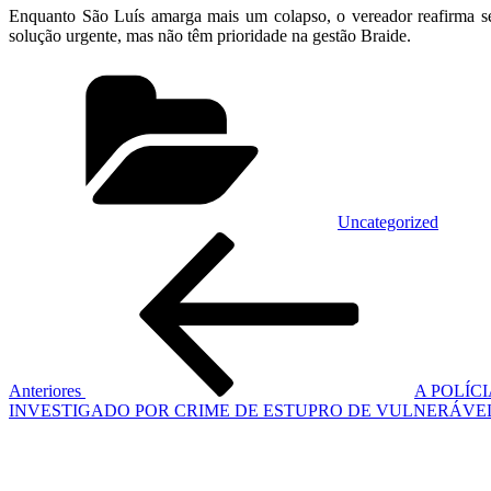
Enquanto São Luís amarga mais um colapso, o vereador reafirma se
solução urgente, mas não têm prioridade na gestão Braide.
Categorias
Uncategorized
Navegação
Post
anterior
de
Post
Anteriores
A POLÍC
INVESTIGADO POR CRIME DE ESTUPRO DE VULNERÁVE
Próximo
post