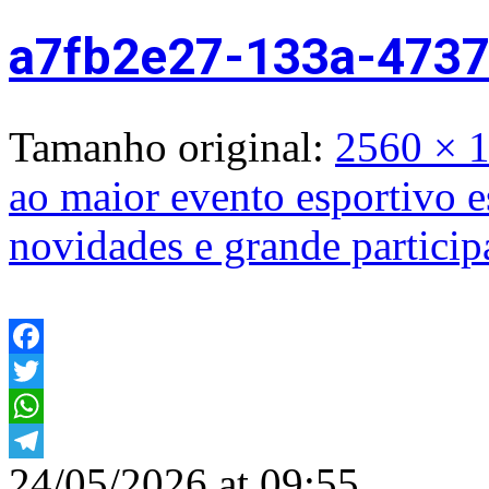
a7fb2e27-133a-473
Tamanho original:
2560 × 
ao maior evento esportivo 
novidades e grande particip
Facebook
Twitter
WhatsApp
24/05/2026 at 09:55
Telegram