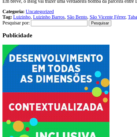
Em breve, o Blog vai trazer uma verdadeira bomba da parceira entre 
Categoria:
Uncategorized
Tag:
Luizinho
,
Luizinho Barros
,
São Bento
,
São Vicente Férrer
,
Taba
Pesquisar por:
Publicidade