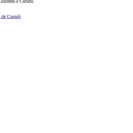
Luizinho e Cururú.
 de Cururú