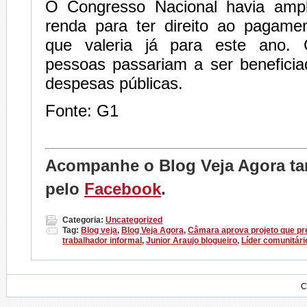
O Congresso Nacional havia ampl
renda para ter direito ao pagamen
que valeria já para este ano.
pessoas passariam a ser beneficia
despesas públicas.
Fonte: G1
Acompanhe o Blog Veja Agora 
pelo
Facebook
.
Categoria:
Uncategorized
Tag:
Blog veja
,
Blog Veja Agora
,
Câmara aprova projeto que pre
trabalhador informal
,
Junior Araujo blogueiro
,
Líder comunitári
C