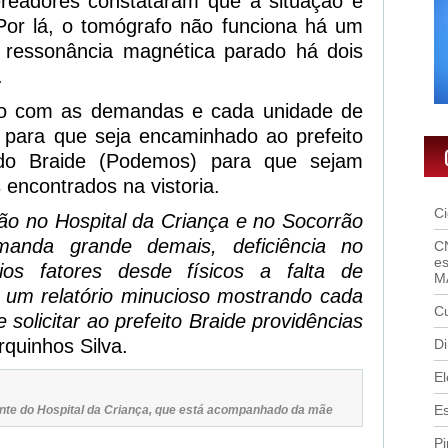
ereadores constataram que a situação é
 Por lá, o tomógrafo não funciona há um
 ressonância magnética parado há dois
.
ado com as demandas e cada unidade de
 para que seja encaminhado ao prefeito
do Braide (Podemos) para que sejam
encontrados na vistoria.
C
ção no Hospital da Criança e no Socorrão
anda grande demais, deficiência no
C
es
ios fatores desde físicos a falta de
M
r um relatório minucioso mostrando cada
Cu
solicitar ao prefeito Braide providências
quinhos Silva.
Di
El
E
nte do Hospital da Criança, que está acompanhado da mãe
Pi