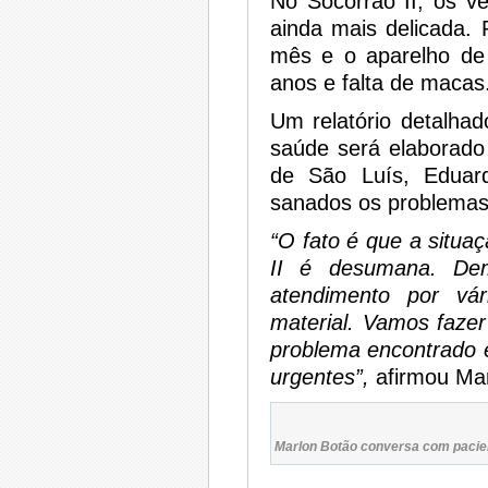
No Socorrão II, os v
ainda mais delicada.
mês e o aparelho de
anos e falta de macas
Um relatório detalh
saúde será elaborado
de São Luís, Eduar
sanados os problemas 
“O fato é que a situa
II é desumana. Dem
atendimento por vár
material. Vamos faze
problema encontrado e 
urgentes”,
afirmou Mar
Marlon Botão conversa com pacie