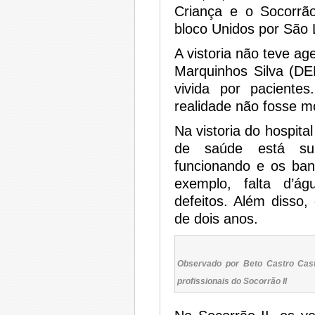
Criança e o Socorrã
bloco Unidos por São 
A vistoria não teve a
Marquinhos Silva (DEM
vivida por pacient
realidade não fosse mo
Na vistoria do hospita
de saúde está sup
funcionando e os ba
exemplo, falta d’ág
defeitos. Além disso
de dois anos.
Observado por Beto Castro Cast
profissionais do Socorrão II