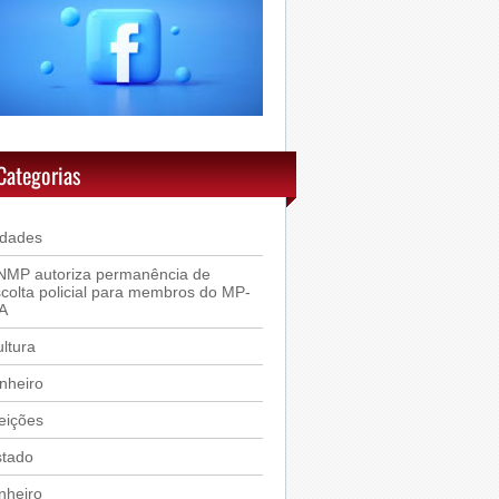
Categorias
idades
NMP autoriza permanência de
colta policial para membros do MP-
A
ltura
nheiro
eições
stado
nheiro